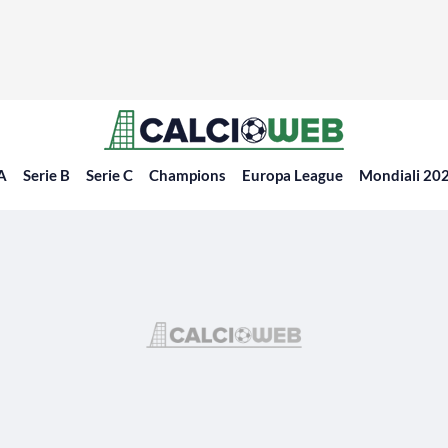
 A
Serie B
Serie C
Champions
Europa League
Mondiali 20