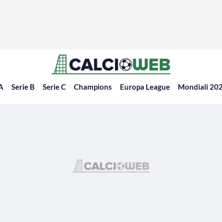
 A
Serie B
Serie C
Champions
Europa League
Mondiali 20