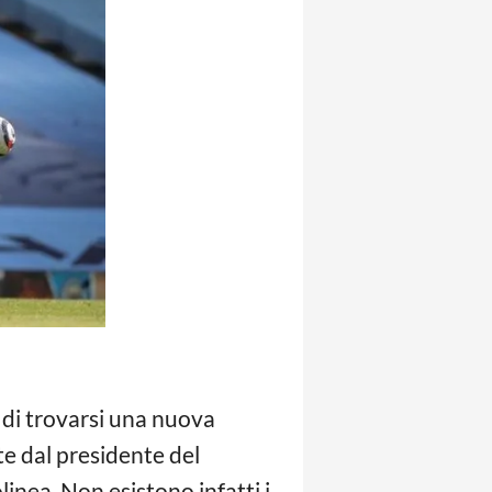
 di trovarsi una nuova
te dal presidente del
linea. Non esistono infatti i