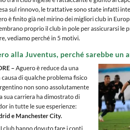
sa sul rinnovo, le trattative sono state infatti inte
o è finito già nel mirino dei migliori club in Europ
sembrano proprio il club in pole per assicurarsi le p
e, vediamo perché in 5 motivi.
ro alla Juventus, perché sarebbe un a
ORE –
Aguero è reduce da una
 causa di qualche problema fisico
l’argentino non sono assolutamente
la sua carriera ha dimostrato di
or in tutte le sue esperienze:
drid e Manchester City.
I club hanno dovuto fare i conti