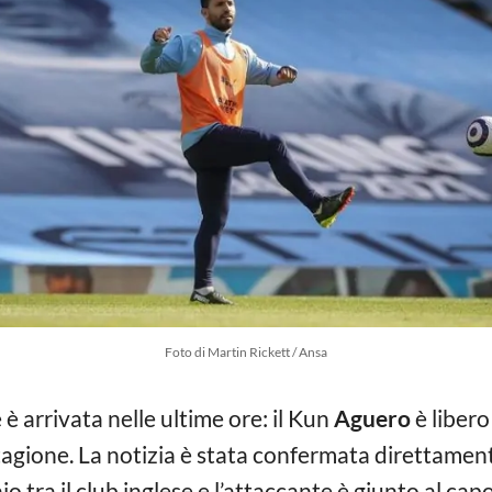
Foto di Martin Rickett / Ansa
 è arrivata nelle ultime ore: il Kun
Aguero
è libero
tagione. La notizia è stata confermata direttamen
 tra il club inglese e l’attaccante è giunto al capo