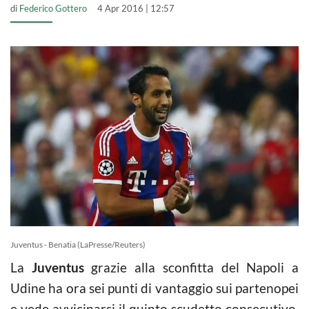
di
Federico Gottero
4 Apr 2016 | 12:57
Juventus - Benatia (LaPresse/Reuters)
La
Juventus
grazie alla sconfitta del Napoli a
Udine ha ora sei punti di vantaggio sui partenopei
e vede avvicinarsi il quinto scudetto consecutivo.