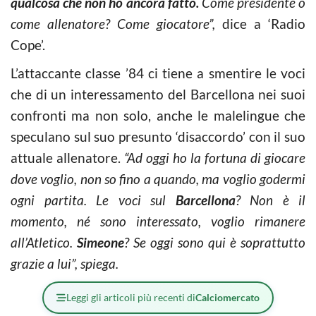
qualcosa che non ho ancora fatto.
Come presidente o
come allenatore? Come giocatore”,
dice a ‘Radio
Cope’.
L’attaccante classe ’84 ci tiene a smentire le voci
che di un interessamento del Barcellona nei suoi
confronti ma non solo, anche le malelingue che
speculano sul suo presunto ‘disaccordo’ con il suo
attuale allenatore.
“Ad oggi ho la fortuna di giocare
dove voglio,
non so fino a quando, ma voglio godermi
ogni partita. Le voci sul
Barcellona
? Non è il
momento, né sono interessato, voglio rimanere
all’Atletico.
Simeone
? Se oggi sono qui
è soprattutto
grazie a lui”, spiega.
Leggi gli articoli più recenti di
Calciomercato