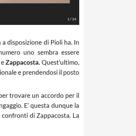
LaPresse/Spada
1
/
14
a disposizione di Pioli ha. In
vo numero uno sembra essere
i e
Zappacosta.
Quest’ultimo,
ionale e prendendosi il posto
per trovare un accordo per il
ngaggio. E’ questa dunque la
i confronti di Zappacosta. La