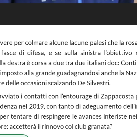
overe per colmare alcune lacune palesi che la rosa 
 fasce di difesa, e se sulla sinistra l’obietti
a destra è corsa a due tra due italiani doc: Cont
mai imposto alla grande guadagnandosi anche la Naz
te delle occasioni scalzando De Silvestri.
avviato i contatti con l’entourage di Zappacosta 
cadenza nel 2019, con tanto di adeguamento dell’i
per tentare di respingere le avances interiste ne
ore: accetterà il rinnovo col club granata?