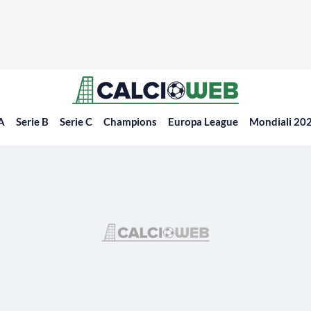
 A
Serie B
Serie C
Champions
Europa League
Mondiali 20