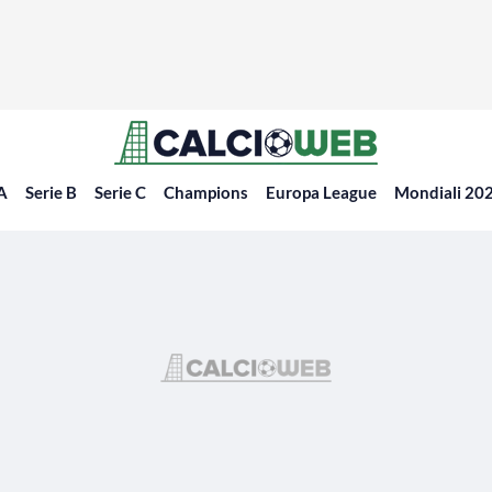
 A
Serie B
Serie C
Champions
Europa League
Mondiali 20