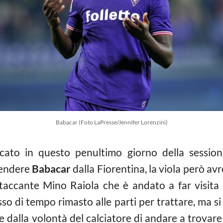
Babacar (Foto LaPresse/Jennifer Lorenzini)
cato in questo penultimo giorno della sessione
rendere
Babacar
dalla Fiorentina, la viola però av
attaccante Mino Raiola che è andato a far visita 
sso di tempo rimasto alle parti per trattare, ma s
e dalla volontà del calciatore di andare a trovar