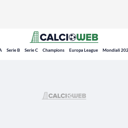
 A
Serie B
Serie C
Champions
Europa League
Mondiali 20