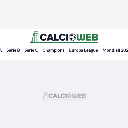
 A
Serie B
Serie C
Champions
Europa League
Mondiali 20