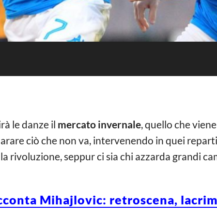
rà le danze il
mercato invernale
, quello che viene 
parare ciò che non va, intervenendo in quei reparti o
e la rivoluzione, seppur ci sia chi azzarda grandi
conta Mihajlovic: retroscena, lacrime