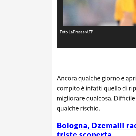
Foto LaPresse/AFP
Ancora qualche giorno e apri
compito è infatti quello di ri
migliorare qualcosa. Difficil
qualche rischio.
Bologna, Dzemaili rac
triste scoperta…