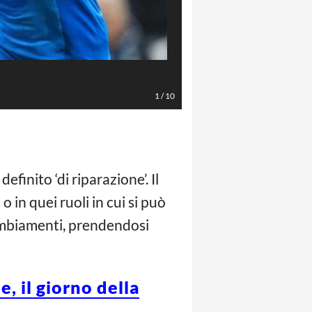
Eriksen (AFP/LaPresse)
1
/
10
definito ‘di riparazione’. Il
 in quei ruoli in cui si può
 cambiamenti, prendendosi
, il giorno della