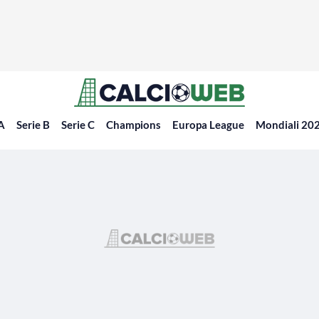
 A
Serie B
Serie C
Champions
Europa League
Mondiali 20