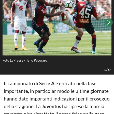
Foto LaPresse - Tano Pecoraro
C
1
/
64
Il campionato di
Serie A
è entrato nella fase
importante, in particolar modo le ultime giornate
hanno dato importanti indicazioni per il proseguo
della stagione. La
Juventus
ha ripreso la marcia
scudetto e ha riscattato il passo falso nella gara