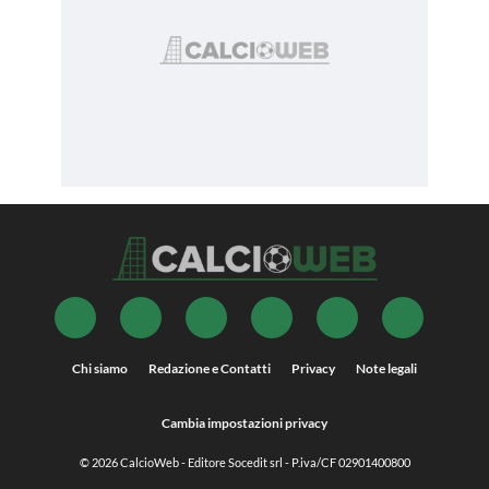
Chi siamo
Redazione e Contatti
Privacy
Note legali
Cambia impostazioni privacy
© 2026
CalcioWeb
- Editore Socedit srl - P.iva/CF 02901400800