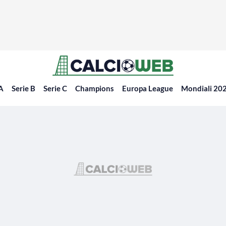
 A
Serie B
Serie C
Champions
Europa League
Mondiali 20