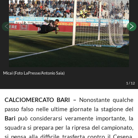
Micai (Foto LaPresse/Antonio Saia)
S
1
/
12
CALCIOMERCATO BARI –
Nonostante qualche
passo falso nelle ultime giornate la stagione del
Bari
può considerarsi veramente importante, la
squadra si prepara per la ripresa del campionato,
si pensa alla difficile trasferta contro il Cesena,