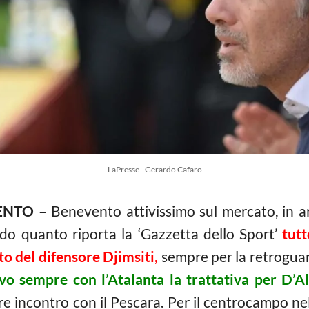
LaPresse - Gerardo Cafaro
ENTO –
Benevento attivissimo sul mercato, in arr
ndo quanto riporta la ‘Gazzetta dello Sport’
tutt
tto del difensore Djimsiti,
sempre per la retroguar
ivo sempre con l’Atalanta la trattativa per D’A
re incontro con il Pescara. Per il centrocampo ne