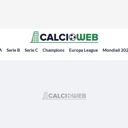
 A
Serie B
Serie C
Champions
Europa League
Mondiali 20