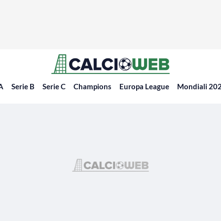
 A
Serie B
Serie C
Champions
Europa League
Mondiali 20