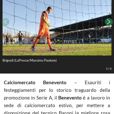
Brignoli (LaPresse/Massimo Paolone)
L
1
/
4
Calciomercato Benevento
– Esauriti i
festeggiamenti per lo storico traguardo della
promozione in Serie A, il
Benevento
è a lavoro in
sede di calciomercato estivo, per mettere a
disposizione del tecnico Baroni la migliore rosa