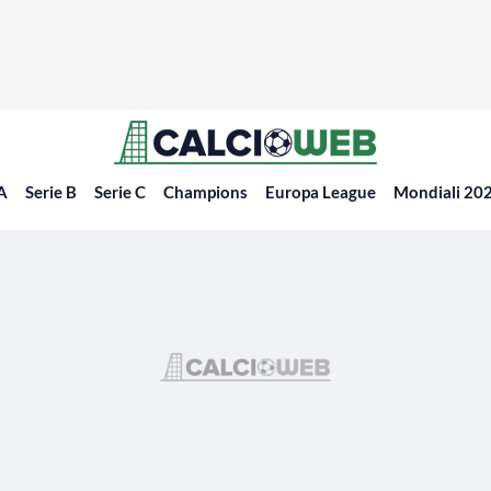
 A
Serie B
Serie C
Champions
Europa League
Mondiali 20