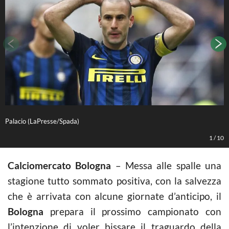
Palacio (LaPresse/Spada)
L
1
/
10
Calciomercato Bologna
– Messa alle spalle una
stagione tutto sommato positiva, con la salvezza
che è arrivata con alcune giornate d’anticipo, il
Bologna
prepara il prossimo campionato con
l’intenzione di voler bissare il traguardo della