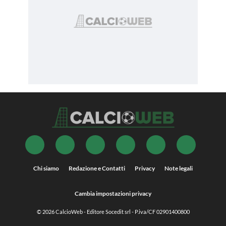
Chi siamo
Redazione e Contatti
Privacy
Note legali
Cambia impostazioni privacy
© 2026
CalcioWeb
- Editore Socedit srl - P.iva/CF 02901400800