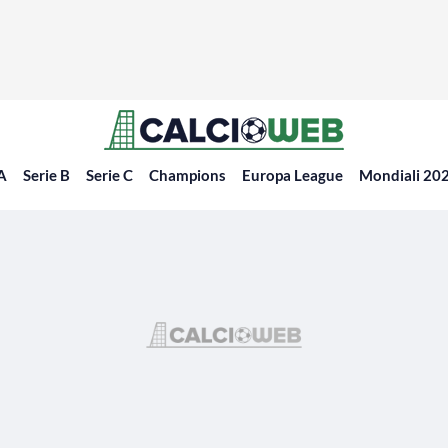
 A
Serie B
Serie C
Champions
Europa League
Mondiali 20