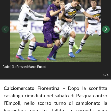
Badelj (LaPresse/Marco Bucco)
L
1
/
6
Calciomercato Fiorentina
– Dopo la sconfitta
casalinga rimediata nel sabato di Pasqua contro
l’Empoli, nello scorso turno di campionato la
Fiorentina non ha fallito la seconda gara