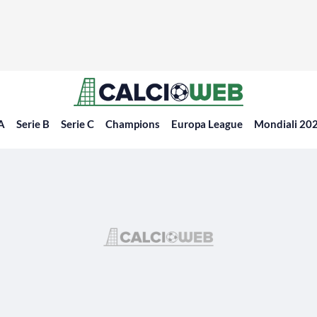
 A
Serie B
Serie C
Champions
Europa League
Mondiali 20