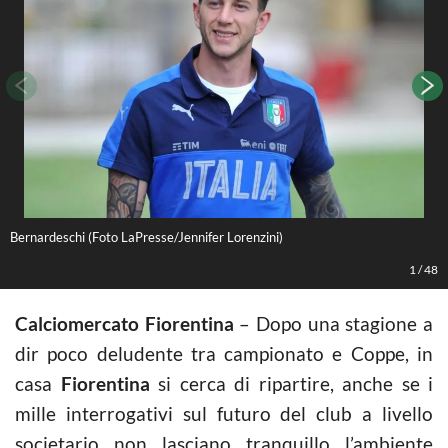
Bernardeschi (Foto LaPresse/Jennifer Lorenzini)
L
1
/
48
Calciomercato Fiorentina
– Dopo una stagione a
dir poco deludente tra campionato e Coppe, in
casa
Fiorentina
si cerca di ripartire, anche se i
mille interrogativi sul futuro del club a livello
societario non lasciano tranquillo l’ambiente