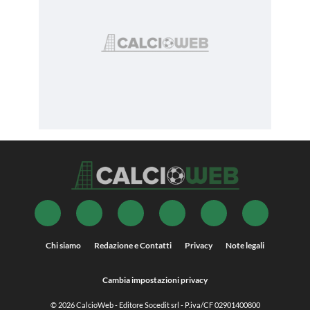
Chi siamo
Redazione e Contatti
Privacy
Note legali
Cambia impostazioni privacy
© 2026
CalcioWeb
- Editore Socedit srl - P.iva/CF 02901400800