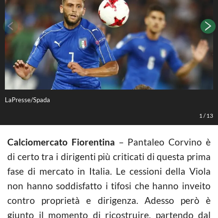
LaPresse/Spada
L
1
/
13
Calciomercato Fiorentina
– Pantaleo Corvino è
di certo tra i dirigenti più criticati di questa prima
fase di mercato in Italia. Le cessioni della Viola
non hanno soddisfatto i tifosi che hanno inveito
contro proprietà e dirigenza. Adesso però è
giunto il momento di ricostruire, partendo dal