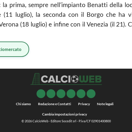
 la prima, sempre nell’impianto Benatti della loca
e (11 luglio), la seconda con il Borgo che ha v
Verona (18 luglio) e infine con il Venezia (il 21). 
ciomercato
Chi siamo
Redazione e Contatti
Privacy
Note legali
Cambia impostazioni privacy
© 2026
CalcioWeb
- Editore Socedit srl - P.iva/CF 02901400800