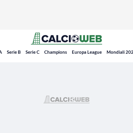
 A
Serie B
Serie C
Champions
Europa League
Mondiali 20