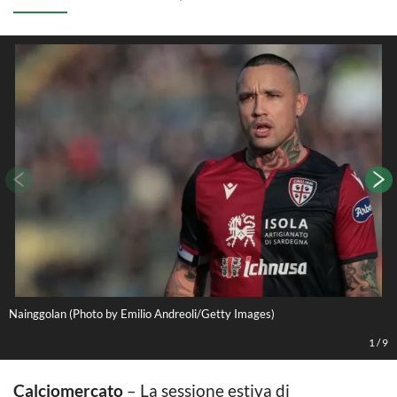
Nainggolan (Photo by Emilio Andreoli/Getty Images)
D
1
/
9
Calciomercato
– La sessione estiva di