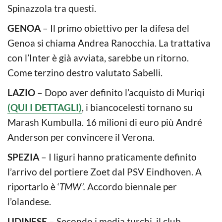
Spinazzola tra questi.
GENOA
– Il primo obiettivo per la difesa del
Genoa si chiama Andrea Ranocchia. La trattativa
con l’Inter è già avviata, sarebbe un ritorno.
Come terzino destro valutato Sabelli.
LAZIO
– Dopo aver definito l’acquisto di Muriqi
(QUI I DETTAGLI)
, i biancocelesti tornano su
Marash Kumbulla. 16 milioni di euro più André
Anderson per convincere il Verona.
SPEZIA
– I liguri hanno praticamente definito
l’arrivo del portiere Zoet dal PSV Eindhoven. A
riportarlo è ‘
TMW’.
Accordo biennale per
l’olandese.
UDINESE
– Secondo i media turchi, il club