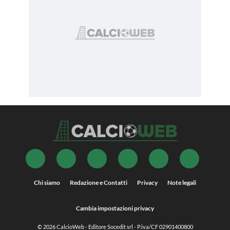
Chi siamo
Redazione e Contatti
Privacy
Note legali
Cambia impostazioni privacy
© 2026
CalcioWeb
- Editore Socedit srl - P.iva/CF 02901400800