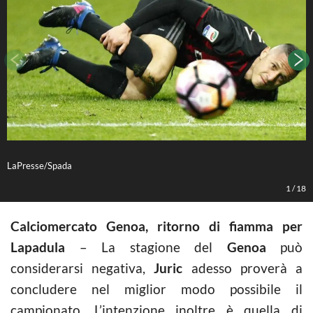
LaPresse/Spada
(
1
/
18
Calciomercato Genoa, ritorno di fiamma per
Lapadula
– La stagione del
Genoa
può
considerarsi negativa,
Juric
adesso proverà a
concludere nel miglior modo possibile il
campionato. L’intenzione inoltre è quella di