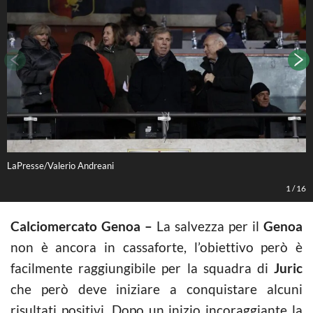
LaPresse/Valerio Andreani
L
1
/
16
Calciomercato Genoa –
La salvezza per il
Genoa
non è ancora in cassaforte, l’obiettivo però è
facilmente raggiungibile per la squadra di
Juric
che però deve iniziare a conquistare alcuni
risultati positivi. Dopo un inizio incoraggiante la