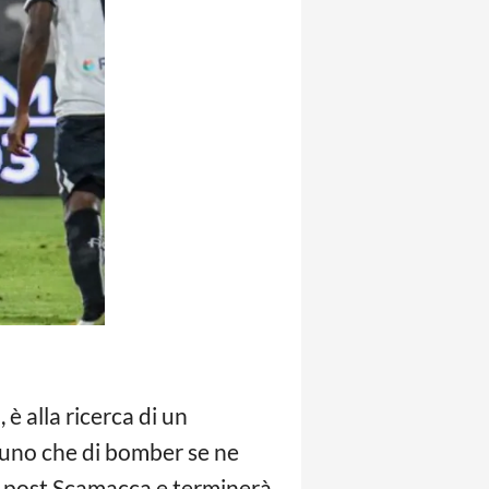
 è alla ricerca di un
, uno che di bomber se ne
me post Scamacca e terminerà