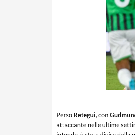
Perso
Retegui,
con
Gudmun
attaccante nelle ultime sett
intende, è stata divisa dall