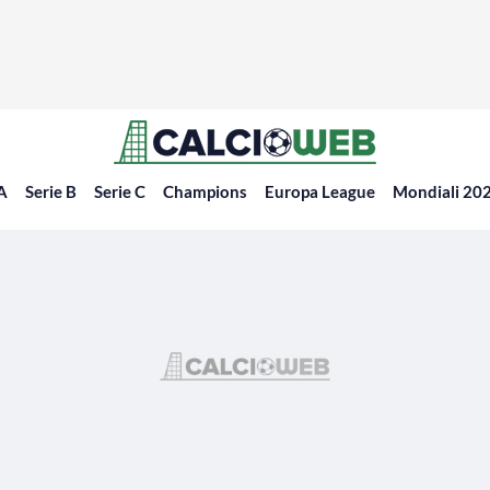
 A
Serie B
Serie C
Champions
Europa League
Mondiali 20