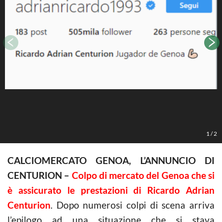
C
1
/
2
CALCIOMERCATO GENOA, L’ANNUNCIO DI
CENTURION –
Colpo di mercato del Genoa che si
è assicurato le prestazioni di Ricardo Adrian
Centurion
. Dopo numerosi colpi di scena arriva
l’epilogo ad una situazione che si stava