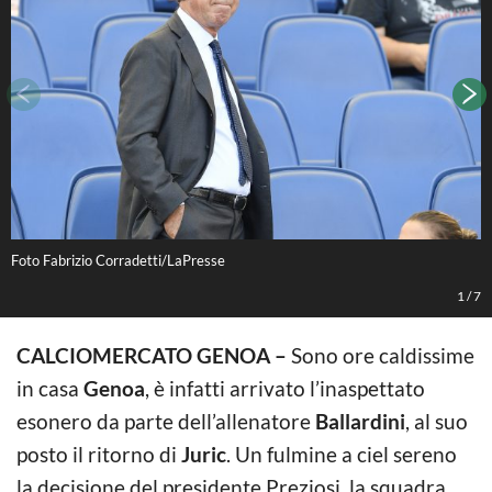
Foto Fabrizio Corradetti/LaPresse
B
1
/
7
CALCIOMERCATO GENOA –
Sono ore caldissime
in casa
Genoa
, è infatti arrivato l’inaspettato
esonero da parte dell’allenatore
Ballardini
, al suo
posto il ritorno di
Juric
. Un fulmine a ciel sereno
la decisione del presidente Preziosi, la squadra