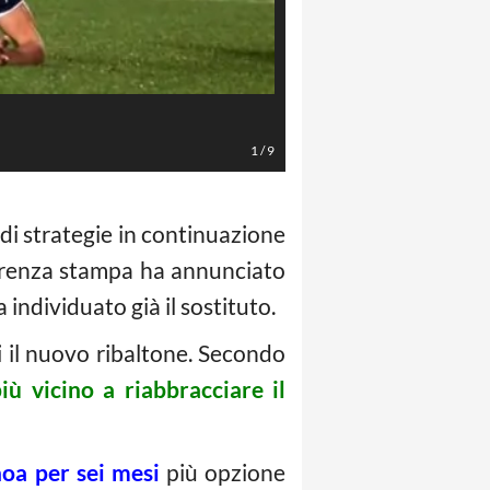
LaPresse/Francesco Mazzitello
1
/
9
 di strategie in continuazione
ferenza stampa ha annunciato
individuato già il sostituto.
ti il nuovo ribaltone. Secondo
iù vicino a riabbracciare il
noa per sei mesi
più opzione