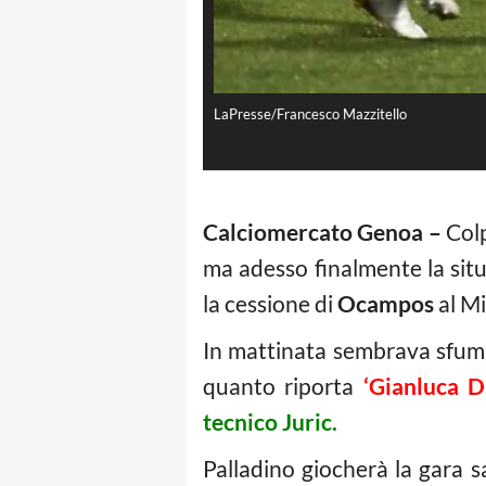
LaPresse/Francesco Mazzitello
Calciomercato Genoa –
Colp
ma adesso finalmente la sit
la cessione di
Ocampos
al Mi
In mattinata sembrava sfuma
quanto riporta
‘Gianluca D
tecnico Juric.
Palladino giocherà la gara 