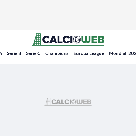
 A
Serie B
Serie C
Champions
Europa League
Mondiali 20