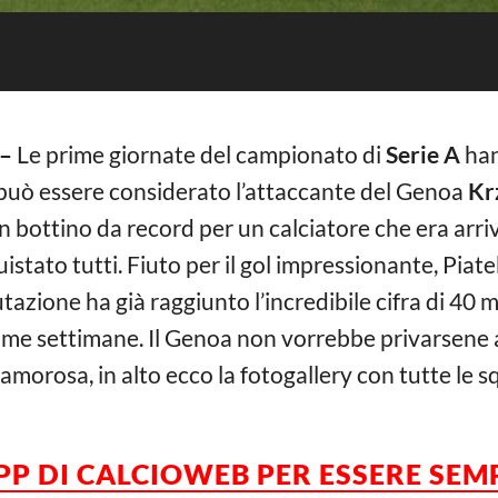
–
Le prime giornate del campionato di
Serie A
han
a può essere considerato l’attaccante del Genoa
Kr
n bottino da record per un calciatore che era arri
tato tutti. Fiuto per il gol impressionante, Piatek
tazione ha già raggiunto l’incredibile cifra di 40 m
ime settimane. Il Genoa non vorrebbe privarsene
amorosa, in alto ecco la fotogallery con tutte le 
APP DI CALCIOWEB PER ESSERE
SEM