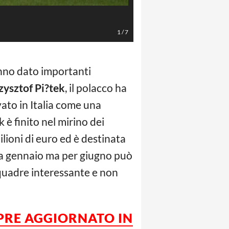
Inter (Foto Spada/LaPresse)
1
/
7
no dato importanti
zysztof Pi?tek
, il polacco ha
vato in Italia come una
 è finito nel mirino dei
ilioni di euro ed è destinata
 a gennaio ma per giugno può
squadre interessante e non
PRE AGGIORNATO IN