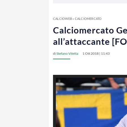
CALCIOWEB
»
CALCIOMERCATO
Calciomercato Geno
all’attaccante [F
di
Stefano Vitetta
1 Ott 2018 | 11:43