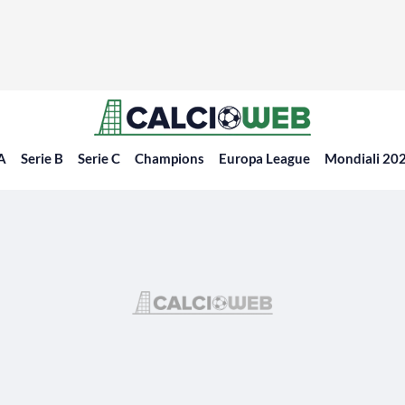
 A
Serie B
Serie C
Champions
Europa League
Mondiali 20