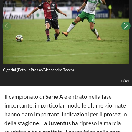
Cigarini (Foto LaPresse/Alessandro Tocco)
F
1
/
64
Il campionato di
Serie A
è entrato nella fase
importante, in particolar modo le ultime giornate
hanno dato importanti indicazioni per il proseguo
della stagione. La
Juventus
ha ripreso la marcia
scudetto e ha riscattato il passo falso nella gara