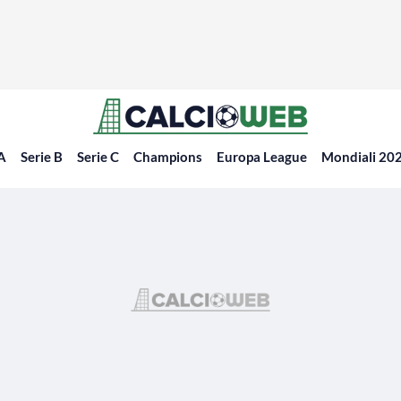
 A
Serie B
Serie C
Champions
Europa League
Mondiali 20