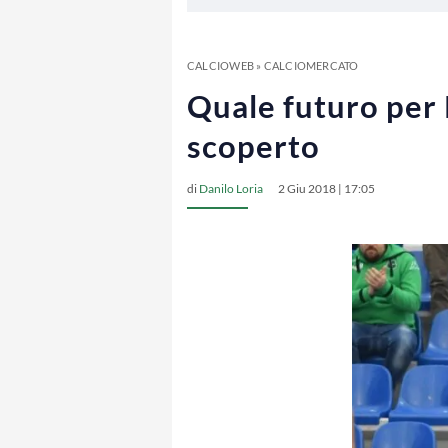
CALCIOWEB
»
CALCIOMERCATO
Quale futuro per P
scoperto
di
Danilo Loria
2 Giu 2018 | 17:05