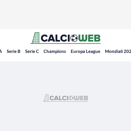
 A
Serie B
Serie C
Champions
Europa League
Mondiali 20