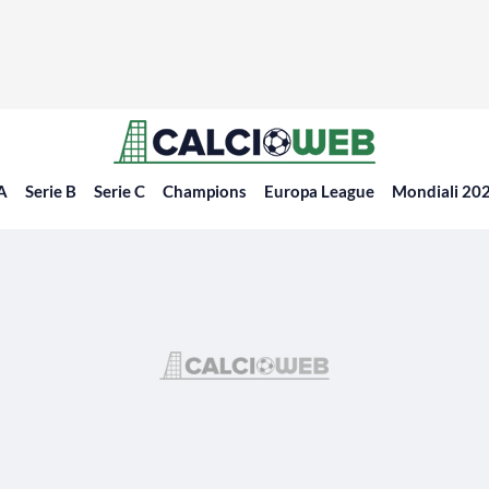
 A
Serie B
Serie C
Champions
Europa League
Mondiali 20