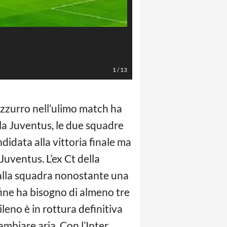
Handanovic (Foto Massimo Paolo
1
/
13
razzurro nell’ulimo match ha
la Juventus, le due squadre
ndidata alla vittoria finale ma
uventus. L’ex Ct della
dalla squadra nonostante una
fine ha bisogno di almeno tre
 cileno è in rottura definitiva
ambiare aria. Con l’Inter