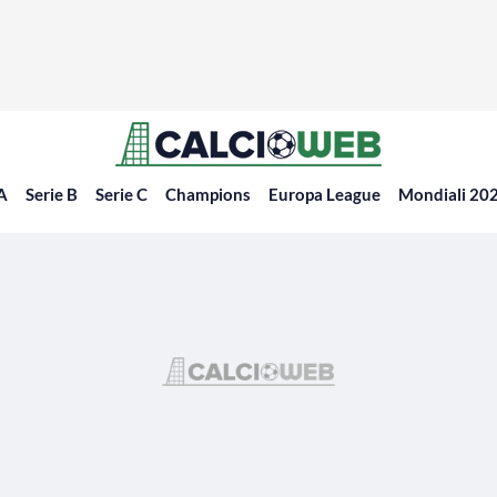
 A
Serie B
Serie C
Champions
Europa League
Mondiali 20