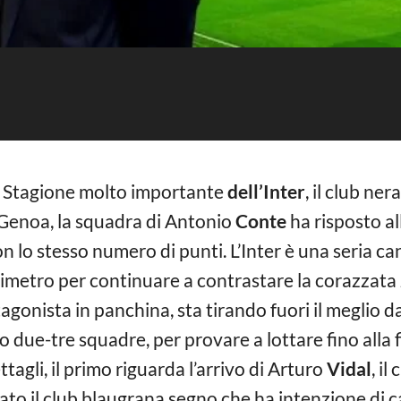
 Stagione molto importante
dell’Inter
, il club ne
 Genoa, la squadra di Antonio
Conte
ha risposto al
con lo stesso numero di punti. L’Inter è una seria ca
imetro per continuare a contrastare la corazzata J
agonista in panchina, sta tirando fuori il meglio 
o due-tre squadre, per provare a lottare fino alla 
tagli, il primo riguarda l’arrivo di Arturo
Vidal
, il
ato il club blaugrana segno che ha intenzione di c