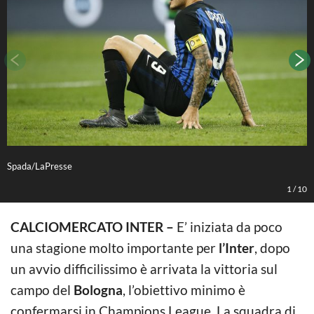
Spada/LaPresse
A
1
/
10
CALCIOMERCATO INTER –
E’ iniziata da poco
una stagione molto importante per
l’Inter
, dopo
un avvio difficilissimo è arrivata la vittoria sul
campo del
Bologna
, l’obiettivo minimo è
confermarsi in Champions League. La squadra di