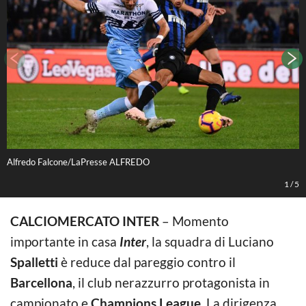
Alfredo Falcone/LaPresse ALFREDO
J
1
/
5
CALCIOMERCATO INTER
– Momento
importante in casa
Inter
, la squadra di Luciano
Spalletti
è reduce dal pareggio contro il
Barcellona
, il club nerazzurro protagonista in
campionato e
Champions League
. La dirigenza