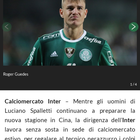
Roger Guedes
G
1
/
4
Calciomercato Inter
– Mentre gli uomini di
Luciano Spalletti continuano a preparare la
nuova stagione in Cina, la dirigenza dell’
Inter
lavora senza sosta in sede di calciomercato
estivo, per regalare al tecnico nerazzurro i colpi