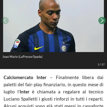
Joao Mario (LaPresse/Spada)
L
1
/
17
Calciomercato Inter
– Finalmente libera dai
paletti del fair-play finanziario, in questo mese di
luglio l’
Inter
è chiamata a regalare al tecnico
Luciano Spalletti i giusti rinforzi in tutti i reparti.
Alcuni acquisti sono già stati messi in cassaforte