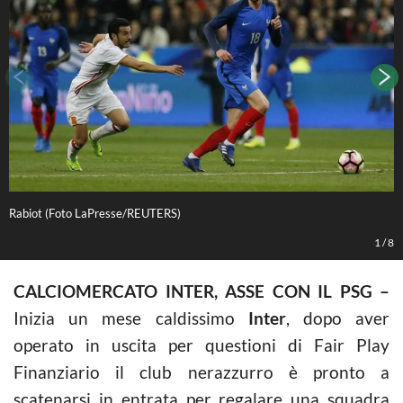
Rabiot (Foto LaPresse/REUTERS)
R
1
/
8
CALCIOMERCATO INTER, ASSE CON IL PSG –
Inizia un mese caldissimo
Inter
, dopo aver
operato in uscita per questioni di Fair Play
Finanziario il club nerazzurro è pronto a
scatenarsi in entrata per regalare una squadra