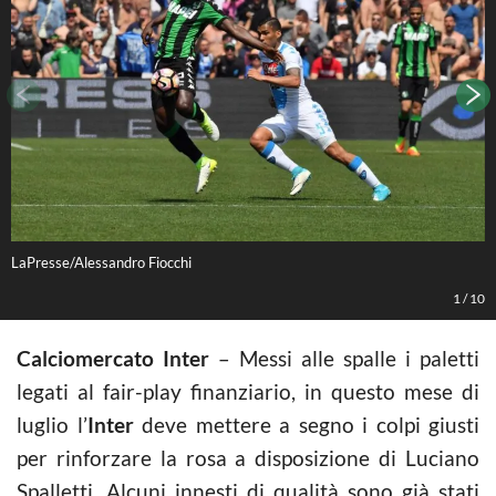
LaPresse/Alessandro Fiocchi
D
1
/
10
Calciomercato Inter
– Messi alle spalle i paletti
legati al fair-play finanziario, in questo mese di
luglio l’
Inter
deve mettere a segno i colpi giusti
per rinforzare la rosa a disposizione di Luciano
Spalletti. Alcuni innesti di qualità sono già stati