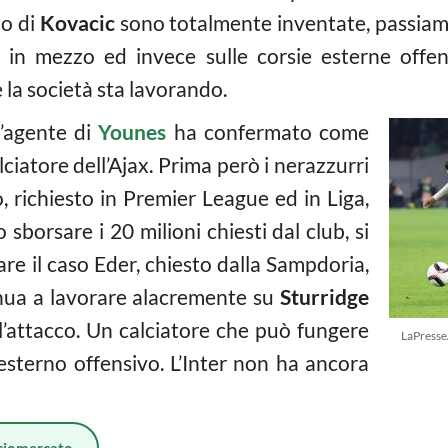
no di
Kovacic
sono totalmente inventate, passiam
 in mezzo ed invece sulle corsie esterne offe
e la società sta lavorando.
l’agente di
Younes
ha confermato come
alciatore dell’Ajax. Prima però i nerazzurri
 richiesto in Premier League ed in Liga,
borsare i 20 milioni chiesti dal club, si
rare il caso Eder, chiesto dalla Sampdoria,
tinua a lavorare alacremente su
Sturridge
 l’attacco. Un calciatore che può fungere
LaPresse
esterno offensivo. L’Inter non ha ancora