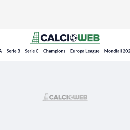
 A
Serie B
Serie C
Champions
Europa League
Mondiali 20