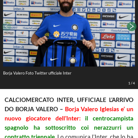
Borja Valero Foto Twitter ufficiale Inter
F
1
/
4
CALCIOMERCATO INTER, UFFICIALE L’ARRIVO
DO BORJA VALERO –
Borja Valero Iglesias e’ un
nuovo giocatore dell’Inter:
il centrocampista
spagnolo ha sottoscritto coi nerazzurri un
contratto triennale.
Lo comunica l’Inter, che lo ha