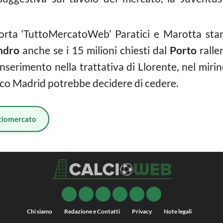
rta ‘TuttoMercatoWeb’ Paratici e Marotta stann
ndro
anche se i 15 milioni chiesti dal
Porto
ralle
inserimento nella trattativa di Llorente, nel mir
tico Madrid potrebbe decidere di cedere.
ciomercato
Chi siamo
Redazione e Contatti
Privacy
Note legali