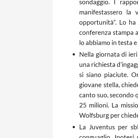
sondaggio. I rappo
manifestassero la 
opportunità”. Lo h
conferenza stampa a V
lo abbiamo in testa e 
Nella giornata di ier
una richiesta d’ingagg
si siano piaciute. O
giovane stella, chied
canto suo, secondo q
25 milioni. La miss
Wolfsburg per chied
La Juventus per sbl
conguaglio. Ipotesi