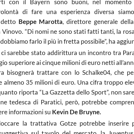
rti con il Bayern sono buoni, nel momento i
volontà di fare una esperienza diversa siam
a detto
Beppe Marotta
, direttore generale dell
inovo. “Di nomi ne sono stati fatti tanti, la rosa
dobbiamo farlo il più in fretta possibile”, ha aggiu
i ci sarebbe stato addirittura un incontro tra Par
io superiore ai cinque milioni di euro netti all’ann
ra bisognerà trattare con lo Schalke04, che per
e almeno 35 milioni di euro. Una cifra troppo ele
uanto riporta “La Gazzetta dello Sport”, non sar
ione tedesca di Paratici, però, potrebbe compre
ere informazioni su
Kevin De Bruyne.
occare la trattativa Gotze potrebbe inserire
 suggestiva sul tavolo del mercato, la Juventus