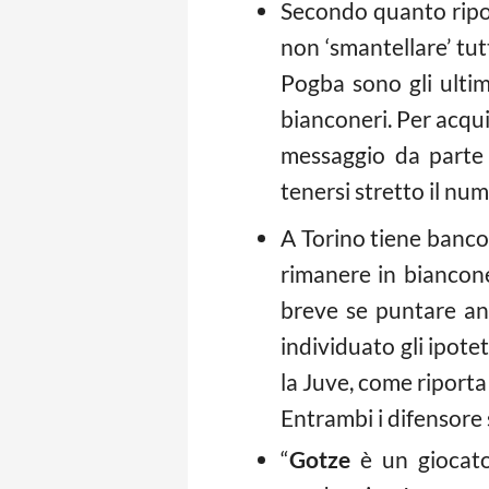
Secondo quanto ripor
non ‘smantellare’ tut
Pogba sono gli ultim
bianconeri. Per acqui
messaggio da parte d
tenersi stretto il nu
A Torino tiene banco l
rimanere in bianconer
breve se puntare anc
individuato gli ipotet
la Juve, come riporta
Entrambi i difensore 
“
Gotze
è un giocato