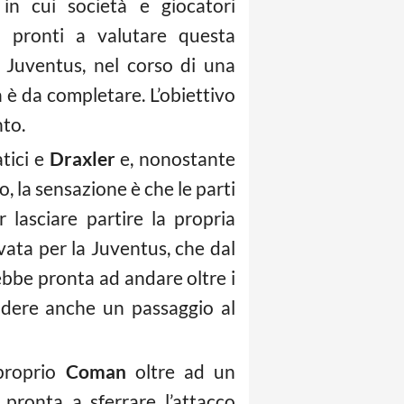
n cui società e giocatori
o pronti a valutare questa
a Juventus, nel corso di una
 è da completare. L’obiettivo
nto.
atici e
Draxler
e, nonostante
o, la sensazione è che le parti
 lasciare partire la propria
vata per la Juventus, che dal
ebbe pronta ad andare oltre i
ndere anche un passaggio al
 proprio
Coman
oltre ad un
 pronta a sferrare l’attacco