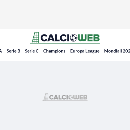
 A
Serie B
Serie C
Champions
Europa League
Mondiali 20