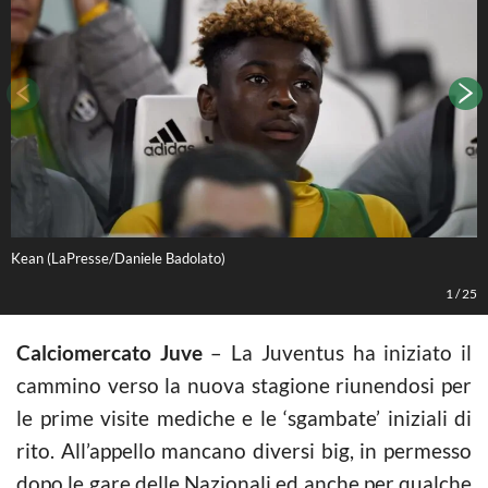
Kean (LaPresse/Daniele Badolato)
K
1
/
25
Calciomercato Juve
– La Juventus ha iniziato il
cammino verso la nuova stagione riunendosi per
le prime visite mediche e le ‘sgambate’ iniziali di
rito. All’appello mancano diversi big, in permesso
dopo le gare delle Nazionali ed anche per qualche