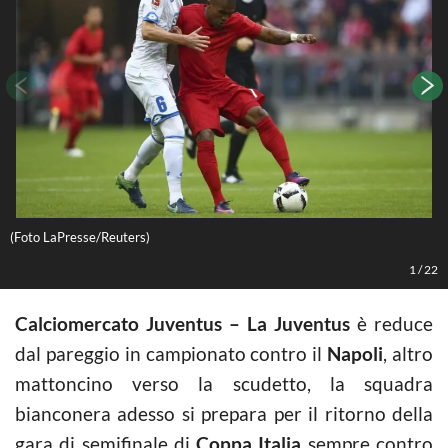
(Foto LaPresse/Reuters)
D
1
/
22
Calciomercato Juventus – La Juventus
è reduce
dal pareggio in campionato contro il
Napoli
, altro
mattoncino verso la scudetto, la squadra
bianconera adesso si prepara per il ritorno della
gara di semifinale di
Coppa Italia
sempre contro