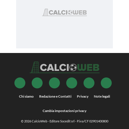
Chi siamo
Redazione e Contatti
Privacy
Note legali
Cambia impostazioni privacy
© 2026
CalcioWeb
- Editore Socedit srl - P.iva/CF 02901400800