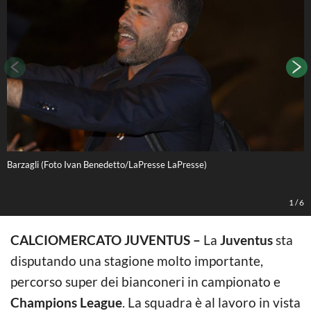
Barzagli (Foto Ivan Benedetto/LaPresse LaPresse)
M
m
A
1
/
6
CALCIOMERCATO JUVENTUS –
La
Juventus
sta
disputando una stagione molto importante,
percorso super dei bianconeri in campionato e
Champions League
. La squadra è al lavoro in vista